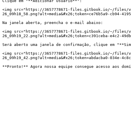
Clique em "**Adicionar Usuário**":

<img src="https://3657778671-files.gitbook.io/~/files/v
26_09h18_58.png?alt=media&#x26;token=ce76b5a9-cb94-4195
Na janela aberta, preencha o e-mail abaixo:

<img src="https://3657778671-files.gitbook.io/~/files/v
26_09h19_22.png?alt=media&#x26;token=c391ceba-e4c2-49db
Será aberto uma janela de confirmação, clique em "**Sim
<img src="https://3657778671-files.gitbook.io/~/files/v
26_09h19_42.png?alt=media&#x26;token=abdacba0-034e-4c8c