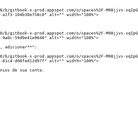
0/b/gitbook-x-prod.appspot.com/o/spaces%2F-M98jjvs-xqIpG
-a1f3-104b30e758c0" alt="" width="100%">

0/b/gitbook-x-prod.appspot.com/o/spaces%2F-M98jjvs-xqIpG
-9a0c-59d9e41e9640" alt="" width="100%">

, adicionar**":

0/b/gitbook-x-prod.appspot.com/o/spaces%2F-M98jjvs-xqIpG
-81c4-d08fed12d97f" alt="" width="100%">
