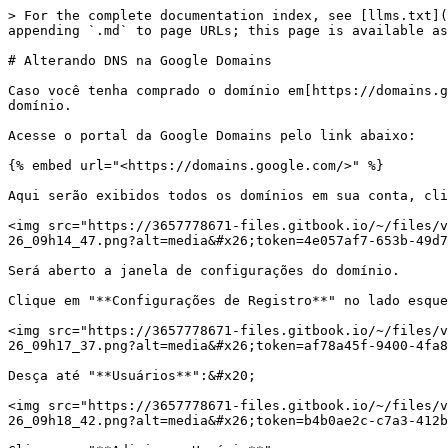
> For the complete documentation index, see [llms.txt](
appending `.md` to page URLs; this page is available as
# Alterando DNS na Google Domains

Caso você tenha comprado o domínio em[https://domains.g
domínio.

Acesse o portal da Google Domains pelo link abaixo:

{% embed url="<https://domains.google.com/>" %}

Aqui serão exibidos todos os domínios em sua conta, cli
<img src="https://3657778671-files.gitbook.io/~/files/v
26_09h14_47.png?alt=media&#x26;token=4e057af7-653b-49d7
Será aberto a janela de configurações do domínio.

Clique em "**Configurações de Registro**" no lado esque
<img src="https://3657778671-files.gitbook.io/~/files/v
26_09h17_37.png?alt=media&#x26;token=af78a45f-9400-4fa8
Desça até "**Usuários**":&#x20;

<img src="https://3657778671-files.gitbook.io/~/files/v
26_09h18_42.png?alt=media&#x26;token=b4b0ae2c-c7a3-412b