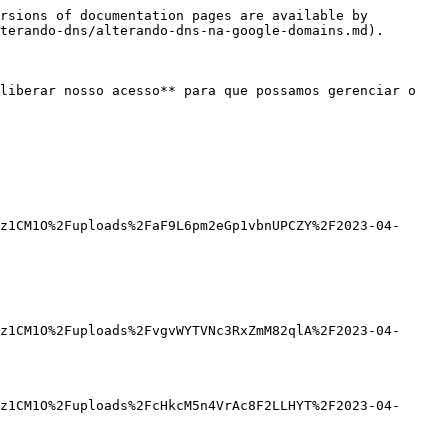
rsions of documentation pages are available by 
terando-dns/alterando-dns-na-google-domains.md).

liberar nosso acesso** para que possamos gerenciar o 
z1CM1O%2Fuploads%2FaF9L6pm2eGp1vbnUPCZY%2F2023-04-
z1CM1O%2Fuploads%2FvgvWYTVNc3RxZmM82qlA%2F2023-04-
z1CM1O%2Fuploads%2FcHkcM5n4VrAc8F2LLHYT%2F2023-04-