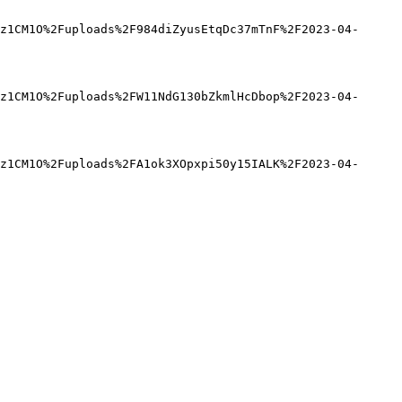
z1CM1O%2Fuploads%2F984diZyusEtqDc37mTnF%2F2023-04-
z1CM1O%2Fuploads%2FW11NdG130bZkmlHcDbop%2F2023-04-
z1CM1O%2Fuploads%2FA1ok3XOpxpi50y15IALK%2F2023-04-