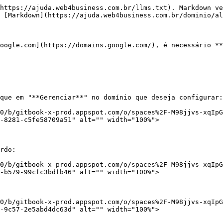
https://ajuda.web4business.com.br/llms.txt). Markdown ve
 [Markdown](https://ajuda.web4business.com.br/dominio/al
oogle.com](https://domains.google.com/), é necessário **
que em "**Gerenciar**" no domínio que deseja configurar:

0/b/gitbook-x-prod.appspot.com/o/spaces%2F-M98jjvs-xqIpG
-8281-c5fe58709a51" alt="" width="100%">

rdo:

0/b/gitbook-x-prod.appspot.com/o/spaces%2F-M98jjvs-xqIpG
-b579-99cfc3bdfb46" alt="" width="100%">

0/b/gitbook-x-prod.appspot.com/o/spaces%2F-M98jjvs-xqIpG
-9c57-2e5abd4dc63d" alt="" width="100%">
